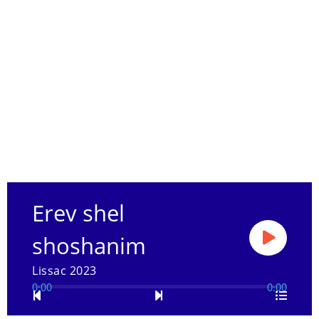
Erev shel
shoshanim
Lissac 2023
0:00
0:00