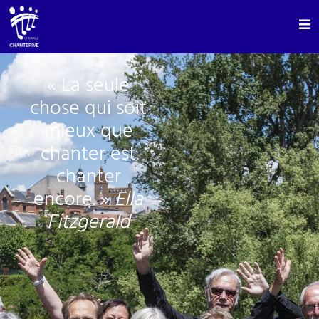
« La seule
chose qui soit
mieux que
chanter est
chanter
encore. »
Ella
Fitzgerald