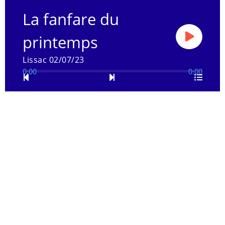
La fanfare du
printemps
Lissac 02/07/23
0:00
0:00